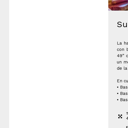
Su
La ha
con b
49” c
un mo
de la
En cu
• Bas
• Bas
• Bas