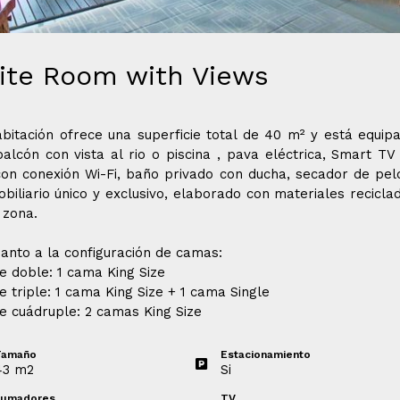
ite Room with Views
bitación ofrece una superficie total de 40 m² y está equip
alcón con vista al rio o piscina , pava eléctrica, Smart TV
on conexión Wi-Fi, baño privado con ducha, secador de pel
biliario único y exclusivo, elaborado con materiales recicla
 zona.
anto a la configuración de camas:
e doble: 1 cama King Size
e triple: 1 cama King Size + 1 cama Single
e cuádruple: 2 camas King Size
Tamaño
Estacionamiento
43
m
2
Si
Fumadores
TV