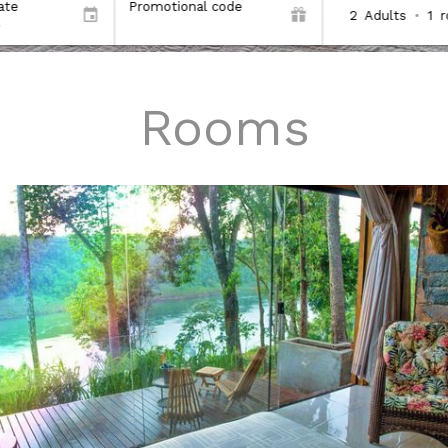
ate
Promotional code
2
Adults
•
1
Rooms