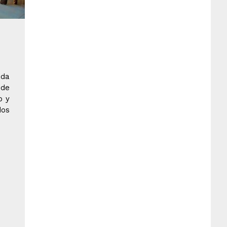
ada
 de
o y
dos