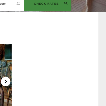
room
CHECK RATES