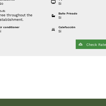
No
Si
i-Fi
Baño Privado
ree throughout the
Si
stablishment.
ir conditioner
Calefacción
i
Si
Check Rat