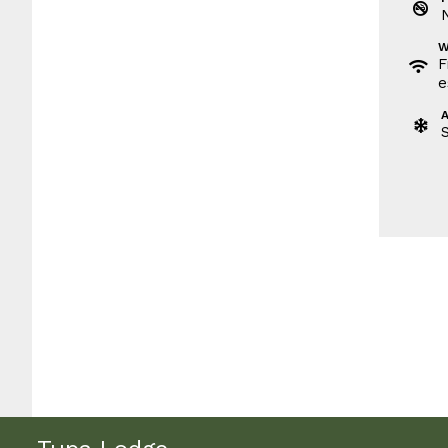
W
F
e
A
S